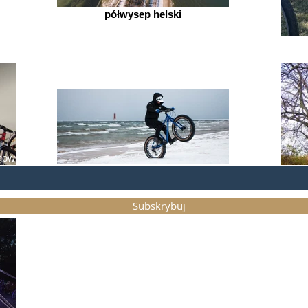
półwysep helski
nowościach :
fat bike plaża
Subskrybuj