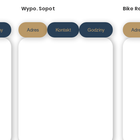
Wypo. Sopot
Bike R
ny
Adres
Kontakt
Godziny
Adr