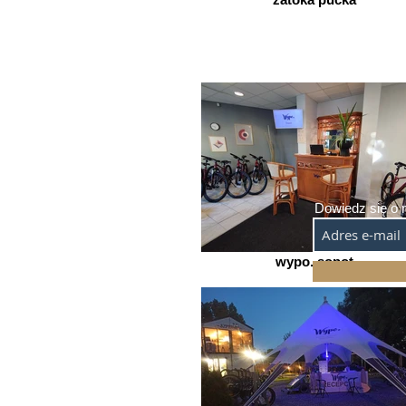
Dowiedz się o 
wypo. sopot