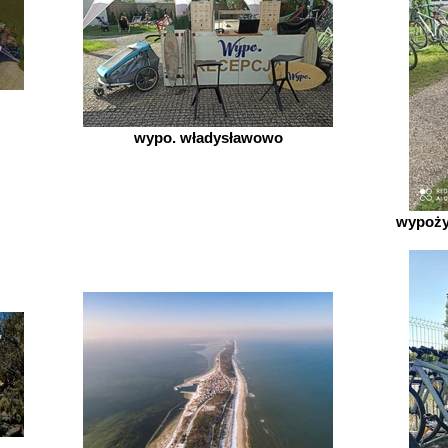
wypo. władysławowo
wypoży