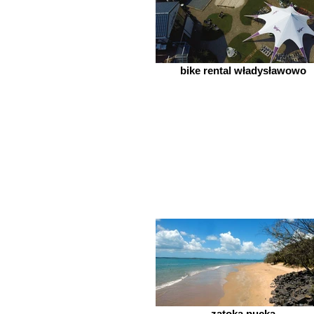
bike rental władysławowo
zatoka pucka