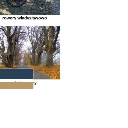
rowery władysławowo
aleja rowery